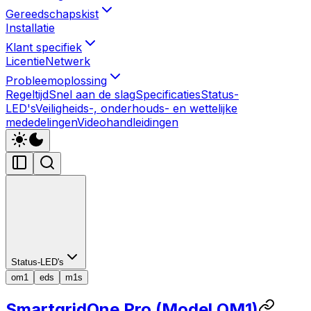
Gereedschapskist
Installatie
Klant specifiek
Licentie
Netwerk
Probleemoplossing
Regeltijd
Snel aan de slag
Specificaties
Status-
LED's
Veiligheids-, onderhouds- en wettelijke
mededelingen
Videohandleidingen
Status-LED's
om1
eds
m1s
SmartgridOne
Pro
(Model OM1)