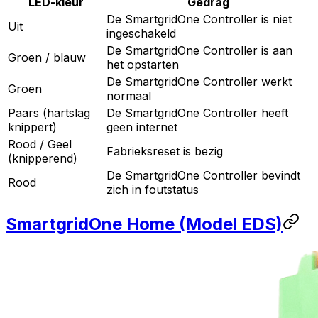
LED-kleur
Gedrag
De
SmartgridOne
Controller
is niet
Uit
ingeschakeld
De
SmartgridOne
Controller
is aan
Groen / blauw
het opstarten
De
SmartgridOne
Controller
werkt
Groen
normaal
Paars (hartslag
De
SmartgridOne
Controller
heeft
knippert)
geen internet
Rood / Geel
Fabrieksreset is bezig
(knipperend)
De
SmartgridOne
Controller
bevindt
Rood
zich in foutstatus
SmartgridOne
Home
(Model EDS)