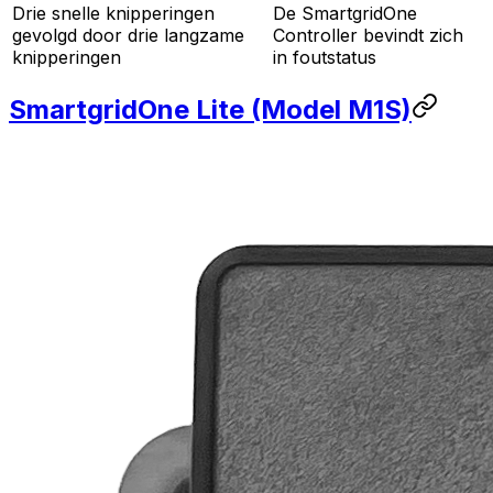
Drie snelle knipperingen
De
SmartgridOne
gevolgd door drie langzame
Controller
bevindt zich
knipperingen
in foutstatus
SmartgridOne
Lite
(Model M1S)