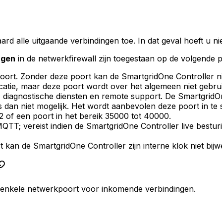
rd alle uitgaande verbindingen toe. In dat geval hoeft u ni
ngen
in de netwerkfirewall zijn toegestaan op de volgende 
poort. Zonder deze poort kan de
SmartgridOne
Controller
n
tie, maar deze poort wordt over het algemeen niet gebrui
 diagnostische diensten en remote support. De
SmartgridO
 dan niet mogelijk. Het wordt aanbevolen deze poort in te
2 of een poort in het bereik 35000 tot 40000.
QTT; vereist indien de
SmartgridOne
Controller
live bestur
rt kan de
SmartgridOne
Controller
zijn interne klok niet bij
 enkele netwerkpoort voor inkomende verbindingen.