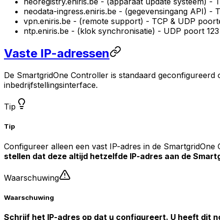
neoregistry.eniris.be - (apparaat update systeem) -
neodata-ingress.eniris.be - (gegevensingang API) -
vpn.eniris.be - (remote support) - TCP & UDP poo
ntp.eniris.be - (klok synchronisatie) - UDP poort 123
Vaste IP-adressen
De
SmartgridOne
Controller
is standaard geconfigureerd o
inbedrijfstellingsinterface.
Tip
Tip
Configureer alleen een vast IP-adres in de
SmartgridOne
stellen dat deze altijd hetzelfde IP-adres aan de
Smart
Waarschuwing
Waarschuwing
Schrijf het IP-adres op dat u configureert. U heeft dit 