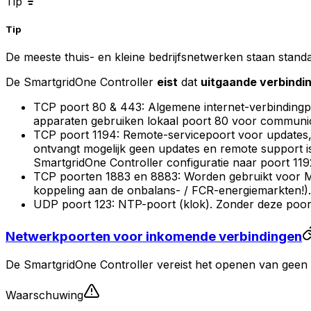
Tip
Tip
De meeste thuis- en kleine bedrijfsnetwerken staan standaa
De
SmartgridOne
Controller
eist
dat
uitgaande verbindi
TCP poort 80 & 443: Algemene internet-verbinding
apparaten gebruiken lokaal poort 80 voor communica
TCP poort 1194: Remote-servicepoort voor updates,
ontvangt mogelijk geen updates en remote support is
SmartgridOne
Controller
configuratie naar poort 119
TCP poorten 1883 en 8883: Worden gebruikt voor M
koppeling aan de onbalans- / FCR-energiemarkten!).
UDP poort 123: NTP-poort (klok). Zonder deze poo
Netwerkpoorten voor inkomende verbindingen
De
SmartgridOne
Controller
vereist het openen van geen
Waarschuwing