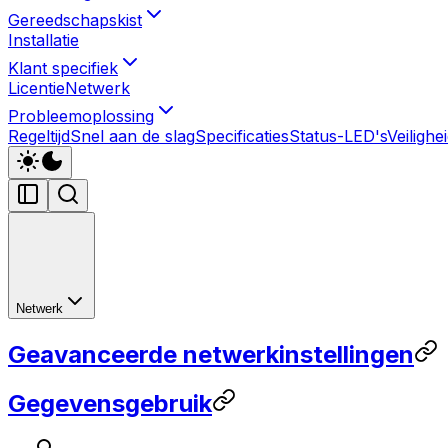
Gereedschapskist
Installatie
Klant specifiek
Licentie
Netwerk
Probleemoplossing
Regeltijd
Snel aan de slag
Specificaties
Status-LED's
Veiligh
Netwerk
Geavanceerde netwerkinstellingen
Gegevensgebruik