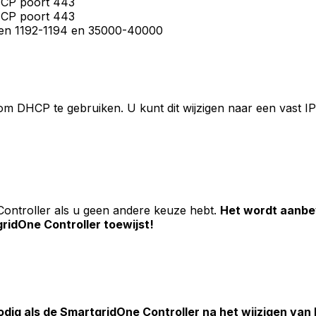
 TCP poort 443
 TCP poort 443
rten 1192-1194 en 35000-40000
m DHCP te gebruiken. U kunt dit wijzigen naar een vast IP-a
Controller
als u geen andere keuze hebt.
Het wordt aanbev
gridOne
Controller
toewijst!
nodig als de
SmartgridOne
Controller
na het wijzigen van 