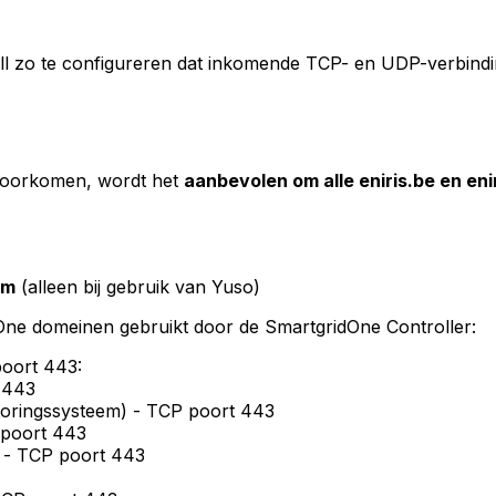
wall zo te configureren dat inkomende TCP- en UDP-verb
 voorkomen, wordt het
aanbevolen om alle eniris.be en enir
om
(alleen bij gebruik van Yuso)
One
domeinen gebruikt door de
SmartgridOne
Controller
:
poort 443:
t 443
itoringssysteem) - TCP poort 443
 poort 443
) - TCP poort 443