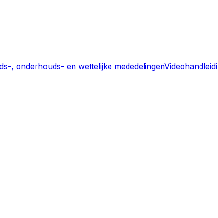
eids-, onderhouds- en wettelijke mededelingen
Videohandleid