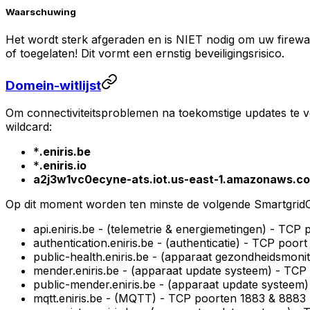
Waarschuwing
Het wordt sterk afgeraden en is NIET nodig om uw fire
of toegelaten! Dit vormt een ernstig beveiligingsrisico.
Domein-witlijst
Om connectiviteitsproblemen na toekomstige updates te
wildcard:
*
.eniris.be
*
.eniris.io
a2j3w1vc0ecyne-ats.iot.us-east-1.amazonaws.c
Op dit moment worden ten minste de volgende
Smartgrid
api.eniris.be - (telemetrie & energiemetingen) - TCP 
authentication.eniris.be - (authenticatie) - TCP poor
public-health.eniris.be - (apparaat gezondheidsmon
mender.eniris.be - (apparaat update systeem) - TCP
public-mender.eniris.be - (apparaat update systeem
mqtt.eniris.be - (MQTT) - TCP poorten 1883 & 8883