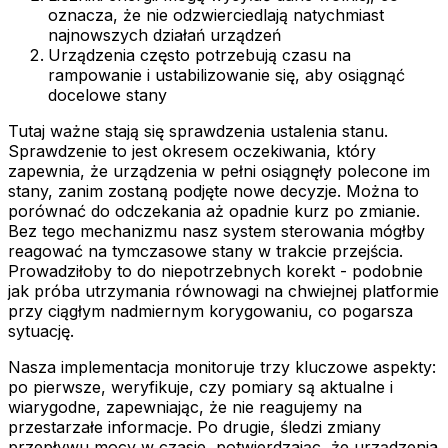
oznacza, że nie odzwierciedlają natychmiast
najnowszych działań urządzeń
Urządzenia często potrzebują czasu na
rampowanie i ustabilizowanie się, aby osiągnąć
docelowe stany
Tutaj ważne stają się sprawdzenia ustalenia stanu.
Sprawdzenie to jest okresem oczekiwania, który
zapewnia, że urządzenia w pełni osiągnęły polecone im
stany, zanim zostaną podjęte nowe decyzje. Można to
porównać do odczekania aż opadnie kurz po zmianie.
Bez tego mechanizmu nasz system sterowania mógłby
reagować na tymczasowe stany w trakcie przejścia.
Prowadziłoby to do niepotrzebnych korekt - podobnie
jak próba utrzymania równowagi na chwiejnej platformie
przy ciągłym nadmiernym korygowaniu, co pogarsza
sytuację.
Nasza implementacja monitoruje trzy kluczowe aspekty:
po pierwsze, weryfikuje, czy pomiary są aktualne i
wiarygodne, zapewniając, że nie reagujemy na
przestarzałe informacje. Po drugie, śledzi zmiany
przepływu mocy w czasie, potwierdzając, że urządzenia