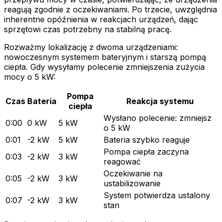
reagują zgodnie z oczekiwaniami. Po trzecie, uwzględnia
inherentne opóźnienia w reakcjach urządzeń, dając
sprzętowi czas potrzebny na stabilną pracę.
Rozważmy lokalizację z dwoma urządzeniami:
nowoczesnym systemem bateryjnym i starszą pompą
ciepła. Gdy wysyłamy polecenie zmniejszenia zużycia
mocy o 5 kW:
Pompa
Czas
Bateria
Reakcja systemu
ciepła
Wysłano polecenie: zmniejsz
0:00
0 kW
5 kW
o 5 kW
0:01
-2 kW
5 kW
Bateria szybko reaguje
Pompa ciepła zaczyna
0:03
-2 kW
3 kW
reagować
Oczekiwanie na
0:05
-2 kW
3 kW
ustabilizowanie
System potwierdza ustalony
0:07
-2 kW
3 kW
stan