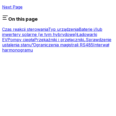
Next Page
On this page
Czas reakcji sterowania
Typ urządzenia
Baterie i/lub
inwertery solarne (w tym hybrydowe)
Ładowarki
EV
Pompy ciepła
Przekaźniki i przełączniki
„Sprawdzenie
ustalenia stanu”
Ograniczenia magistrali RS485
Interwał
harmonogramu