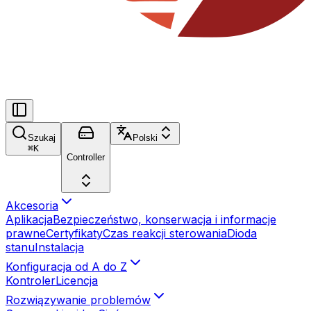
Szukaj
Polski
⌘
K
Controller
Akcesoria
Aplikacja
Bezpieczeństwo, konserwacja i informacje
prawne
Certyfikaty
Czas reakcji sterowania
Dioda
stanu
Instalacja
Konfiguracja od A do Z
Kontroler
Licencja
Rozwiązywanie problemów